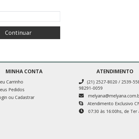
MINHA CONTA
ATENDIMENTO
eu Carrinho
(21) 2527-8020 / 2539-55
98291-0059
eus Pedidos
melyana@melyana.com.b
ogin ou Cadastrar
Atendimento Exclusivo C
07:30 às 16:00
hs
, de Ter