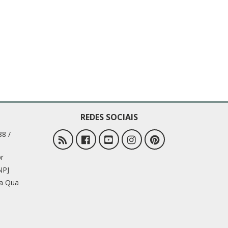
REDES SOCIAIS
88 /
r
NPJ
 a Qua