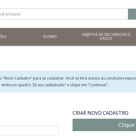
OBJETOS DE DECORACAO E
ÕES
FLORES
VASOS
dro "Novo Cadastro" para se cadastrar. Você só terá acesso às condições espe
 senha no quadro "Já sou cadastrado" e clique em "Continuar".
CRIAR NOVO CADASTRO
Clique