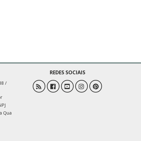
REDES SOCIAIS
88 /
r
NPJ
 a Qua