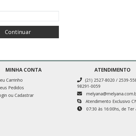
MINHA CONTA
ATENDIMENTO
eu Carrinho
(21) 2527-8020 / 2539-55
98291-0059
eus Pedidos
melyana@melyana.com.b
ogin ou Cadastrar
Atendimento Exclusivo C
07:30 às 16:00
hs
, de Ter