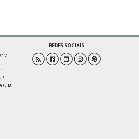
REDES SOCIAIS
88 /
r
NPJ
 a Qua