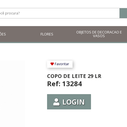
OBJETOS DE DECORACAO E
ÕES
FLORES
VASOS
Favoritar
COPO DE LEITE 29 LR
Ref: 13284
LOGIN