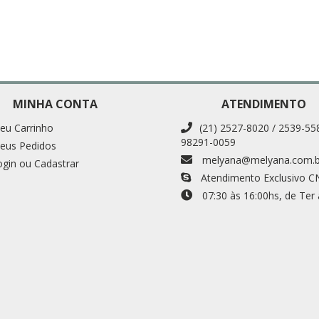
MINHA CONTA
ATENDIMENTO
eu Carrinho
(21) 2527-8020 / 2539-55
98291-0059
eus Pedidos
melyana@melyana.com.b
ogin ou Cadastrar
Atendimento Exclusivo C
07:30 às 16:00
hs
, de Ter