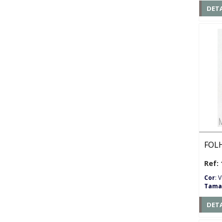
DET
FOL
Ref: 
Cor
: 
Tama
DET