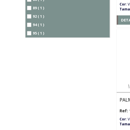
Cor
: 
89 ( 1 )
Tama
92 ( 1 )
DET
94 ( 1 )
95 ( 1 )
PAL
Ref: 
Cor
: 
Tama