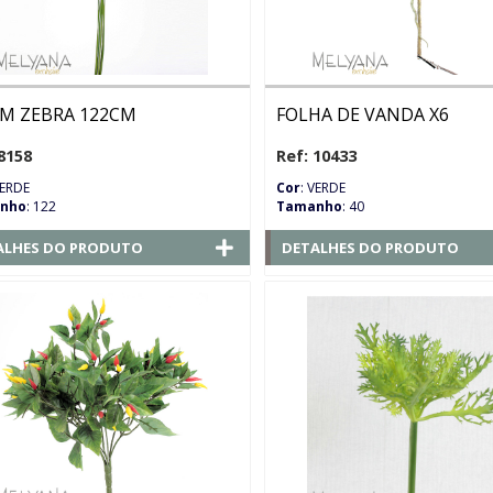
IM ZEBRA 122CM
FOLHA DE VANDA X6
8158
Ref: 10433
VERDE
Cor
: VERDE
nho
: 122
Tamanho
: 40
ALHES DO PRODUTO
DETALHES DO PRODUTO