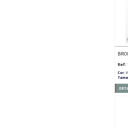
BRO
Ref: 
Cor
: 
Tama
DET