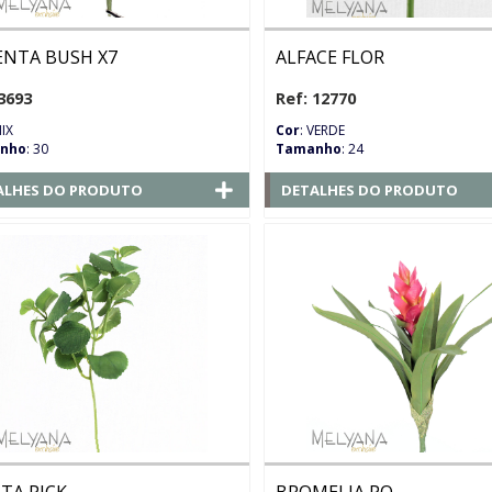
ENTA BUSH X7
ALFACE FLOR
3693
Ref: 12770
MIX
Cor
: VERDE
nho
: 30
Tamanho
: 24
ALHES DO PRODUTO
DETALHES DO PRODUTO