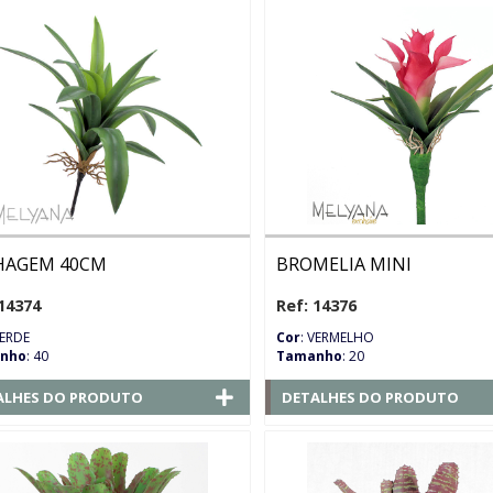
HAGEM 40CM
BROMELIA MINI
14374
Ref: 14376
VERDE
Cor
: VERMELHO
nho
: 40
Tamanho
: 20
ALHES DO PRODUTO
DETALHES DO PRODUTO