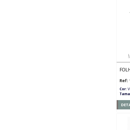
FOL
Ref: 
Cor
: 
Tama
DET