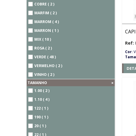
COBRE ( 2 )
MARFIM ( 2 )
MARROM ( 4 )
MARRON ( 1 )
CAP
MIX ( 10 )
Ref: 
ROSA ( 2 )
Cor
: 
Tama
VERDE ( 48 )
VERMELHO ( 2 )
DET
VINHO ( 2 )
+
TAMANHO
1.00 ( 2 )
1.10 ( 4 )
122 ( 1 )
190 ( 1 )
20 ( 1 )
22 ( 1 )