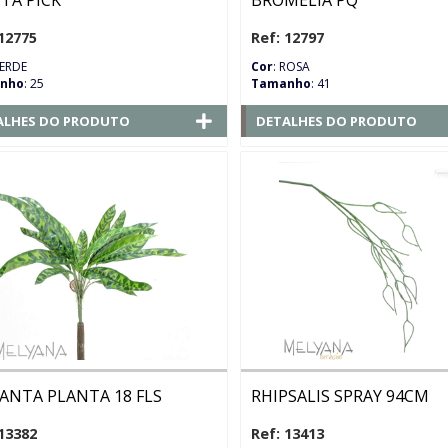
TA PICK
BROMELIA PQ
12775
Ref: 12797
VERDE
Cor
: ROSA
nho
: 25
Tamanho
: 41
ALHES DO PRODUTO
DETALHES DO PRODUTO
ANTA PLANTA 18 FLS
RHIPSALIS SPRAY 94CM
13382
Ref: 13413