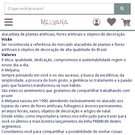
Quem Somos
0
Missão
Garantir qualidade e confiança aos nossos clientes na comercialização
atacadista de plantas artificiais, flores artificiais e objetos de decoração.
Visão
Ser reconhecida a referência do mercado atacadista de plantas e flores
artificiais e objetos de decoração de alta qualidade do Brasil.
Valores
A ética, qualidade, dedicação, compromisso e sustentabilidade regem o
nosso dia-a-dia.
A Melyana,
Sempre pensando em você e no seu sucesso, a busca da excelência, da
simplicidade, a procura do bom gosto, a gentileza no tratamento e a paixão
pelo que fazemos transformou-se num hábito.
São estes os sentimentos que gostamos de compartilhar trabalhando com
prazer.
A Melyana nasceu em 1990, atendendo exclusivamente no atacado aos
lojistas do ramo de flores artificiais, folhagens e árvores permanentes,
arranjos florais, vasos, objetos de decoração e artigos de natal.
Desde então, como importadora, temos nos esforçado para trazer para
você os últimos e mais bonitos lançamentos da linha PREMIUM destes
segmentos.
Convidamos você para compartilhar a possibilidade de sonhar coisas